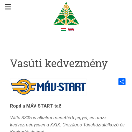
Vasúti kedvezmény
Share
Ropd a MÁV-START-tal!
Válts 33%-os alkalmi menettérti jegyet, és utazz
kedvezményesen a XXIX. Országos Táncháztalálkozó és
Kirakodóvásárra!