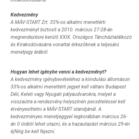
Kedvezmény
A MÁV-START Zrt. 33%-os alkalmi menettérti
kedvezményt biztosít a 2010. március 27-28-án
megrendezésre kerülő XXIX. Országos Táncháztalálkozó
és Kirakodóvásárra vonattal érkezőknek a teljesárú
menetjegy árából.
Hogyan lehet igénybe venni a kedvezményt?
A kedvezmény igénybevételéhez a kiindulási állomáson
33%-os alkalmi menettérti jegyet kell váltani Budapest
Déli, Keleti vagy Nyugati pályaudvarokra, melyet a
visszaútra a rendezvény helyszínén pecsételéssel kell
érvényesíttetni a MÁV-START standjánál. A
kedvezményes menetjeggyel legkorábban március 26-
án 0 órától lehet utazni, és a hazautazást március 29-én
éjfélig be kell fejezni.