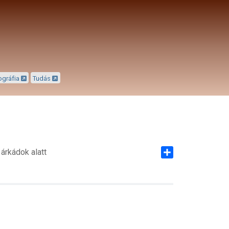
ográfia
Tudás
árkádok alatt
Share