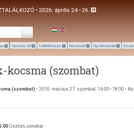
TALÁLKOZÓ • 2026. április 24–26.
Keresés
mia
Táncház 50
folkMAGazin
Mesterek
Ifjú Mesterek
Diszk
k-kocsma (szombat)
csma (szombat)
• 2010. március 27. szombat, 14.00–18.00 • Az 
6.00
Üsztürü zenekar