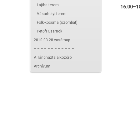
Lajtha terem
16.00–1
Vásárhelyi terem
Folk-kocsma (szombat)
Petőfi Csarnok
2010-03-28 vasárnap
– – – – – – – – – – – –
A Táncháztalálkozóról
Archívum