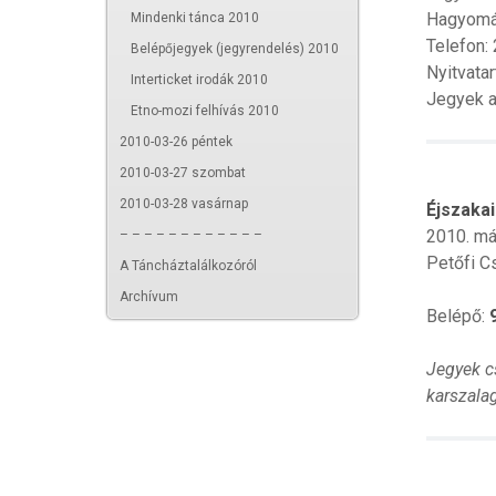
Hagyomán
Mindenki tánca 2010
Telefon:
Belépőjegyek (jegyrendelés) 2010
Nyitvata
Interticket irodák 2010
Jegyek a
Etno-mozi felhívás 2010
2010-03-26 péntek
2010-03-27 szombat
2010-03-28 vasárnap
Éjszakai
2010. má
– – – – – – – – – – – –
Petőfi C
A Táncháztalálkozóról
Archívum
Belépő:
Jegyek c
karszala