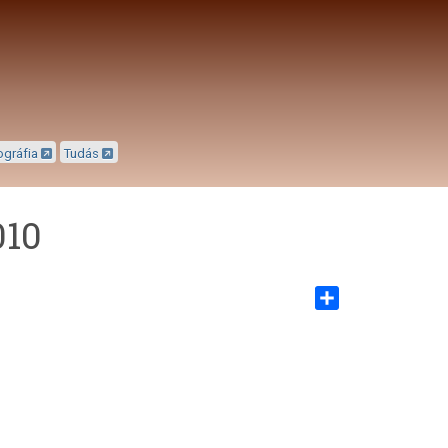
ográfia
Tudás
010
Share