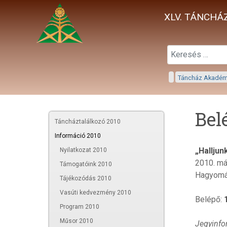
XLV. TÁNCHÁZ
Táncház Akadé
Bel
Táncháztalálkozó 2010
Információ 2010
„Halljun
Nyilatkozat 2010
2010. má
Támogatóink 2010
Hagyomán
Tájékozódás 2010
Vasúti kedvezmény 2010
Belépő:
Program 2010
Műsor 2010
Jegyinfo