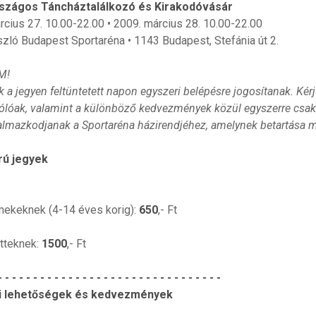
rszágos Táncháztalálkozó és Kirakodóvásár
rcius 27. 10.00-22.00 • 2009. március 28. 10.00-22.00
zló Budapest Sportaréna • 1143 Budapest, Stefánia út 2.
M!
k a jegyen feltüntetett napon egyszeri belépésre jogosítanak. Ké
zólóak, valamint a különböző kedvezmények közül egyszerre csak 
almazkodjanak a Sportaréna házirendjéhez, amelynek betartása 
rú jegyek
ekeknek (4-14 éves korig):
650
,- Ft
tteknek:
1500
,- Ft
- - - - - - - - - - - - - - - - - - - - - - - - - - - - - - - -
li lehetőségek és kedvezmények