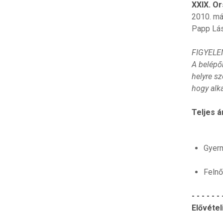
XXIX. O
2010. má
Papp Lás
FIGYELE
A belépő
helyre s
hogy alk
Teljes á
Gyerm
Felnő
- - - - - - 
Elővéte