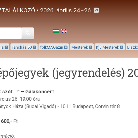
TALÁLKOZÓ • 2026. április 24–26.
Keresés
mia
Táncház 50
folkMAGazin
Mesterek
Ifjú Mesterek
Diszk
épőjegyek (jegyrendelés) 2
k szót...!” – Gálakoncert
rcius 26. 19.00 óra
yok Háza (Budai Vigadó) • 1011 Budapest, Corvin tér 8.
1600
,- Ft
rmáció: