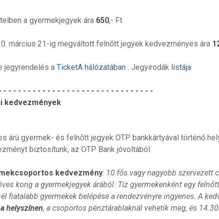
telben a gyermekjegyek ára
650
,- Ft
0. március 21-ig megváltott felnőtt jegyek kedvezményes ára
1
e jegyrendelés a
TicketA hálózatában
. Jegyirodák
listája
- - - - - - - - - - - - - - - - - - - - - - - - - - - - - - - -
ni kedvezmények
jes árú gyermek- és felnőtt jegyek OTP bankkártyával történő he
zményt biztosítunk, az OTP Bank jóvoltából.
mekcsoportos kedvezmény
:
10 fős vagy nagyobb szervezett 
éves korig a gyermekjegyek árából. Tíz gyermekenként egy felnőt
él fiatalabb gyermekek belépése a rendezvényre ingyenes. A k
 a helyszínen
, a csoportos pénztárablaknál vehetik meg, és 14.30-