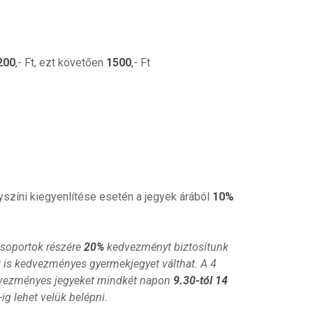
200
,- Ft, ezt követően
1500
,- Ft
lyszíni kiegyenlítése esetén a jegyek árából
10%
csoportok részére
20%
kedvezményt biztosítunk
t is kedvezményes gyermekjegyet válthat. A 4
edvezményes jegyeket mindkét napon
9.30-tól 14
ig lehet velük belépni.