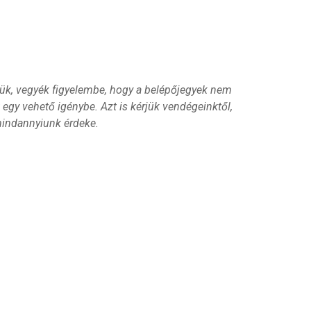
rjük, vegyék figyelembe, hogy a belépőjegyek nem
egy vehető igénybe. Azt is kérjük vendégeinktől,
mindannyiunk érdeke.