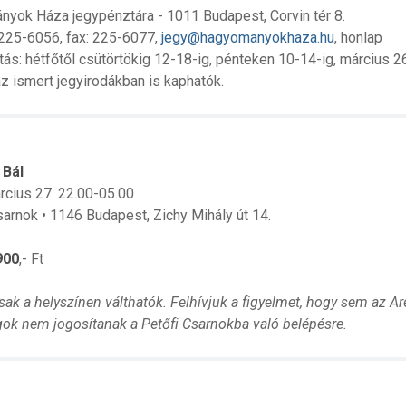
yok Háza jegypénztára - 1011 Budapest, Corvin tér 8.
 225-6056, fax: 225-6077,
jegy@hagyomanyokhaza.hu
, honlap
rtás: hétfőtől csütörtökig 12-18-ig, pénteken 10-14-ig, március 
z ismert jegyirodákban is kaphatók.
 Bál
rcius 27. 22.00-05.00
sarnok • 1146 Budapest, Zichy Mihály út 14.
900
,- Ft
sak a helyszínen válthatók.
Felhívjuk a figyelmet, hogy sem az 
gok nem jogosítanak a Petőfi Csarnokba való belépésre.