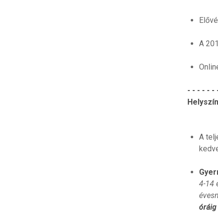
Elővé
A 201
Onlin
- - - - - - 
Helyszí
A tel
kedve
Gyer
4-14 
évesn
óráig