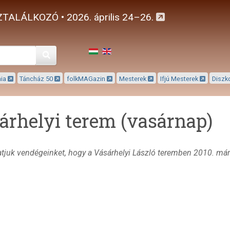
TALÁLKOZÓ • 2026. április 24–26.
Keresés
mia
Táncház 50
folkMAGazin
Mesterek
Ifjú Mesterek
Diszk
árhelyi terem (vasárnap)
atjuk vendégeinket, hogy a Vásárhelyi László teremben 2010. má