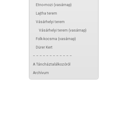
Etno-mozi (vasárnap)
Lajtha terem
Vásárhelyi terem
Vásárhelyi terem (vasárnap)
Folk-kocsma (vasárnap)
Dürer Kert
– – – – – – – – – – – –
A Táncháztalálkozóról
Archívum