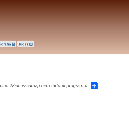
ográfia
Tudás
rcius 28-án vasárnap nem tartunk programot.
Share