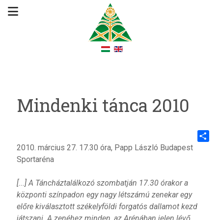
Mindenki tánca 2010
2010. március 27. 17.30 óra, Papp László Budapest
Share
Sportaréna
[...] A Táncháztalálkozó szombatján 17.30 órakor a
központi színpadon egy nagy létszámú zenekar egy
előre kiválasztott székelyföldi forgatós dallamot kezd
játszani. A zenéhez minden, az Arénában jelen lévő