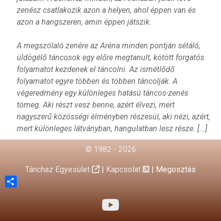
zenész csatlakozik azon a helyen, ahol éppen van és
azon a hangszeren, amin éppen játszik.
A megszólaló zenére az Aréna minden pontján sétáló,
üldögélő táncosok egy előre megtanult, kötött forgatós
folyamatot kezdenek el táncolni. Az ismétlődő
folyamatot egyre többen és többen táncolják. A
végeredmény egy különleges hatású táncos-zenés
tömeg. Aki részt vesz benne, azért élvezi, mert
nagyszerű közösségi élményben részesül, aki nézi, azért,
mert különleges látványban, hangulatban lesz része. [...]
© 1982 - 2026
Tánchaz Egyesület
|
Kapcsolat
|
Megosztás
Share