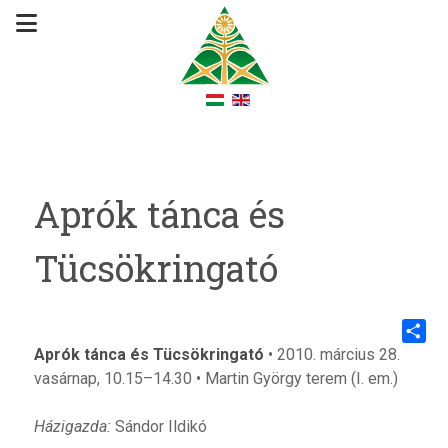
Aprók tánca és
Tücsökringató
Aprók tánca és Tücsökringató
• 2010. március 28.
Share
vasárnap, 10.15–14.30 • Martin György terem (I. em.)
Házigazda:
Sándor Ildikó