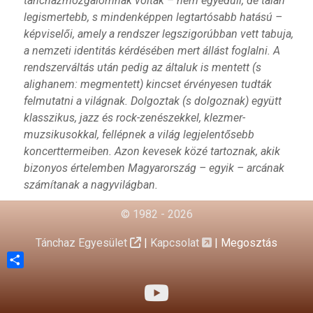
táncházmozgalomnak voltak – nem egyedüli, de talán
legismertebb, s mindenképpen legtartósabb hatású –
képviselői, amely a rendszer legszigorúbban vett tabuja,
a nemzeti identitás kérdésében mert állást foglalni. A
rendszerváltás után pedig az általuk is mentett (s
alighanem: megmentett) kincset érvényesen tudták
felmutatni a világnak. Dolgoztak (s dolgoznak) együtt
klasszikus, jazz és rock-zenészekkel, klezmer-
muzsikusokkal, fellépnek a világ legjelentősebb
koncerttermeiben. Azon kevesek közé tartoznak, akik
bizonyos értelemben Magyarország – egyik – arcának
számítanak a nagyvilágban.
© 1982 - 2026
Tánchaz Egyesület
|
Kapcsolat
|
Megosztás
Share