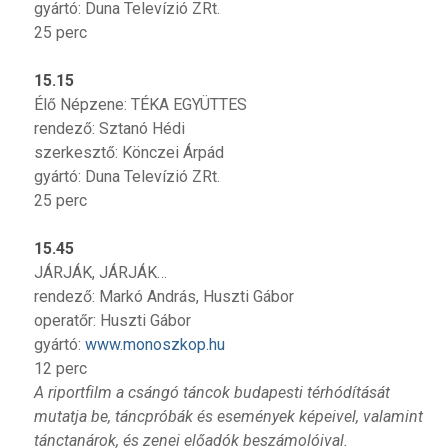
gyártó: Duna Televízió ZRt.
25 perc
15.15
Élő Népzene: TÉKA EGYÜTTES
rendező: Sztanó Hédi
szerkesztő: Könczei Árpád
gyártó: Duna Televízió ZRt.
25 perc
15.45
JÁRJÁK, JÁRJÁK…
rendező: Markó András, Huszti Gábor
operatőr: Huszti Gábor
gyártó:
www.monoszkop.hu
12 perc
A riportfilm a csángó táncok budapesti térhódítását
mutatja be, táncpróbák és események képeivel, valamint
tánctanárok, és zenei előadók beszámolóival.