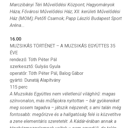
Marczibányi Téri Művelődési Központ; Hagyományok
Háza; Fővárosi Művelődési Ház; XII. kerületi Művelődési
Ház (MOM); Petőfi Csarnok; Papp László Budapest Sport
Aréna...
16.00
MUZSIKÁS TÖRTÉNET – A MUZSIKÁS EGYÜTTES 35
ÉVE
rendező: Tóth Péter Pál
szerkesztő: Gulyás Gyula
operatőr: Tóth Péter Pál, Balog Gábor
gyártó: Dunatáj Alapítvány
115 perc
A Muzsikás Együttes nem véletlenül világhírű: magas
színvonalon, más műfajokra nyitottan – bár gyökereiket
meg sosem tagadva – játszik népzenét, s ami talán még
fontosabb: megőrizve és a hallgatóság felé is közvetítve
a zene elementáris szeretetét. A Kádár-érában annak a