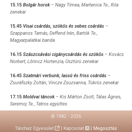
15.15
Bolgár horok
– Nagy Tímea, Martenica Te., Rila
zenekar
15.45
Visai csárdás, szökős és sebes csárdás
–
Szappanos Tamás, Deffend Irén, Bartók Te.,
Magyarpalatkai banda
16.15
Szászcsávási cigánycsárdás és szökős
– Kovács
Norbert, Lőrincz Hortenzia, Üsztürü zenekar
16.45
Szatmári verbunk, lassú és friss csárdás
–
Zsuráfszky Zoltán, Vincze Zsuzsanna, Tükrös zenekar
17.15
Moldvai táncok
– Kis Márton Zsolt, Tálas Ágnes,
Seremoj Te., Tatros együttes
© 1982 - 2026
Tánchaz Egyesület
|
Kapcsolat
|
Megosztás