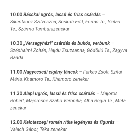
10.00
Bácskai ugrós, lassú és friss csárdás
–
Sikentáncz Szilveszter, Sóskúti Edit, Forrás Te., Szilas
Te., Szárma Tamburazenekar
10.30
„Versegyházi” csárdás és bukós, verbunk
–
Széphalmi Zoltán, Hajdu Zsuzsanna, Gödöllő Te., Zagyva
Banda
11.00
Nagyecsedi cigány táncok
– Farkas Zsolt, Szitai
Mária, Khamoro Te., Khamoro zenekar
11.30
Alapi ugrós, lassú és friss csárdás
– Majoros
Róbert, Majorosné Szabó Veronika, Alba Regia Te., Méta
zenekar
12.00
Kalotaszegi román ritka legényes és figurás
–
Valach Gábor, Téka zenekar