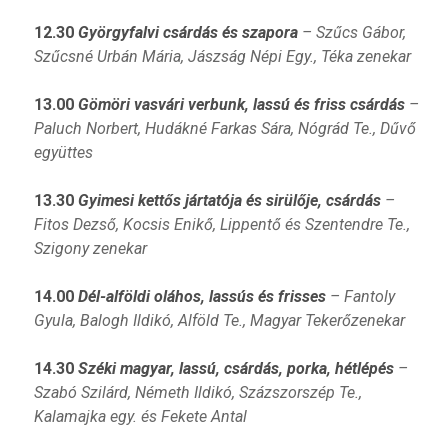
12.30
Györgyfalvi csárdás és szapora
– Szűcs Gábor,
Szűcsné Urbán Mária, Jászság Népi Egy., Téka zenekar
13.00
Gömöri vasvári verbunk, lassú és friss csárdás
–
Paluch Norbert, Hudákné Farkas Sára, Nógrád Te., Dűvő
együttes
13.30
Gyimesi kettős jártatója és sirülője, csárdás
–
Fitos Dezső, Kocsis Enikő, Lippentő és Szentendre Te.,
Szigony zenekar
14.00
Dél-alföldi oláhos, lassús és frisses
– Fantoly
Gyula, Balogh Ildikó, Alföld Te., Magyar Tekerőzenekar
14.30
Széki magyar, lassú, csárdás, porka, hétlépés
–
Szabó Szilárd, Németh Ildikó, Százszorszép Te.,
Kalamajka egy. és Fekete Antal